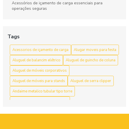
Acessórios de içamento de carga essenciais para
operações seguras
Acessórios de Içamento de Carga: Escolha e Segurança
para Movimentação Eficiente
Tags
Acessórios de Içamento de Carga: Guia Completo
Acessorios de içamento de carga
Alugar moveis para festa
Acessórios de Içamento de Carga: Guia Completo para
Escolher o Ideal
Aluguel de balancim elétrico
Aluguel de guincho de coluna
Acessórios de içamento de carga: segurança e resistência
Aluguel de móveis corporativos
Aluguel de móveis para stands
Aluguel de serra clipper
Acessórios de Içamento de Carga: Tudo Que Você Precisa
Saber
Andaime metalico tubular tipo torre
Acessórios para Içamento de Carga: Guia Essencial para
Andaime multidirecional locação
Segurança e Eficiência
Andaime tubular preço locação
Aço
Acessórios para içamento de carga: tudo que você precisa
Balancim elétrico preço
Balancim individual manual
saber para operações seguras e eficientes