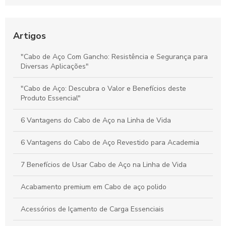
Segurança e Desempenho nas Operações
Preço do Cabo de Aço Galvanizado: Tudo o Que Você Precisa
Saber para Escolher Corretamente
Artigos
Preço e Qualidade do Cabo de Aço para Elevadores: Guia
"Cabo de Aço Com Gancho: Resistência e Segurança para
Completo para Escolha Inteligente
Diversas Aplicações"
Valor dos Cabos de Aço: Influência na Segurança e Eficiência
"Cabo de Aço: Descubra o Valor e Benefícios deste
na Movimentação de Cargas
Produto Essencial"
6 Vantagens do Cabo de Aço na Linha de Vida
6 Vantagens do Cabo de Aço Revestido para Academia
7 Benefícios de Usar Cabo de Aço na Linha de Vida
Acabamento premium em Cabo de aço polido
Acessórios de Içamento de Carga Essenciais