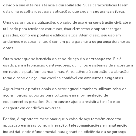
devido à sua
alta resistência
e
durabilidade
. Suas características fazem
dele uma escolha ideal para aplicações que exigem
segurança
e
força
.
Uma das principais utilizações do cabo de aço é na
construção civil
. Ele é
utilizado para tensionar estruturas, fixar elementos e suportar cargas
pesadas, como em pontes e edifícios altos. Além disso, seu uso em
andaimes e escoramentos é comum para garantir a
segurança
durante as
obras.
Outro setor que se beneficia do cabo de aço é o de
transporte
. Ele é
usado para a fabricação de elevadores, guinchos e sistemas de ancoragem
em navios e plataformas marítimas. A resistência à corrosão e à abrasão
torna o cabo de aço uma escolha confiável em
ambientes exigentes
.
Agricultores e profissionais do setor agrícola também utilizam cabo de
aço em cercas, suportes para culturas e na movimentação de
equipamentos pesados. Sua
robustez
ajuda a resistir à tensão e ao
desgaste em condições adversas.
Por fim, é importante mencionar que o cabo de aço também encontra
aplicação em áreas como
mineração
,
telecomunicações
e
manutenção
industrial
, onde é fundamental para garantir a
eficiência
e a
segurança