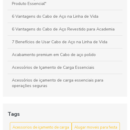
na Movimentação de Cargas
Produto Essencial"
6 Vantagens do Cabo de Aço na Linha de Vida
6 Vantagens do Cabo de Aço Revestido para Academia
7 Benefícios de Usar Cabo de Aço na Linha de Vida
Acabamento premium em Cabo de aço polido
Acessórios de Içamento de Carga Essenciais
Acessórios de içamento de carga essenciais para
operações seguras
Acessórios de Içamento de Carga: Escolha e Segurança
para Movimentação Eficiente
Tags
Acessórios de Içamento de Carga: Guia Completo
Acessorios de içamento de carga
Alugar moveis para festa
Acessórios de Içamento de Carga: Guia Completo para