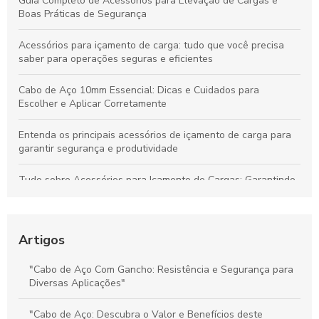
Guia Completo de Acessórios para Elevação de Cargas e
Boas Práticas de Segurança
Acessórios para içamento de carga: tudo que você precisa
saber para operações seguras e eficientes
Cabo de Aço 10mm Essencial: Dicas e Cuidados para
Escolher e Aplicar Corretamente
Entenda os principais acessórios de içamento de carga para
garantir segurança e produtividade
Tudo sobre Acessórios para Içamento de Cargas: Garantindo
Segurança e Desempenho nas Operações
Preço do Cabo de Aço Galvanizado: Tudo o Que Você Precisa
Saber para Escolher Corretamente
Artigos
Preço e Qualidade do Cabo de Aço para Elevadores: Guia
"Cabo de Aço Com Gancho: Resistência e Segurança para
Completo para Escolha Inteligente
Diversas Aplicações"
Valor dos Cabos de Aço: Influência na Segurança e Eficiência
"Cabo de Aço: Descubra o Valor e Benefícios deste