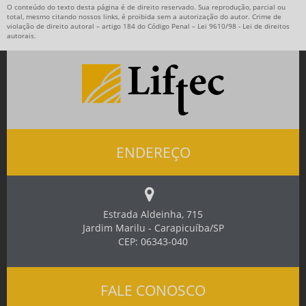
O conteúdo do texto desta página é de direito reservado. Sua reprodução, parcial ou
total, mesmo citando nossos links, é proibida sem a autorização do autor. Crime de
violação de direito autoral – artigo 184 do Código Penal –
Lei 9610/98 - Lei de direitos
autorais
.
ENDEREÇO
Estrada Aldeinha, 715
Jardim Marilu - Carapicuíba/SP
CEP: 06343-040
FALE CONOSCO