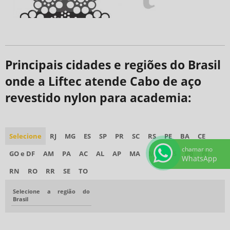
Principais cidades e regiões do Brasil
onde a Liftec atende Cabo de aço
revestido nylon para academia:
Selecione
RJ
MG
ES
SP
PR
SC
RS
PE
BA
CE
chamar no
GO e DF
AM
PA
AC
AL
AP
MA
MT
MS
PB
PI
WhatsApp
RN
RO
RR
SE
TO
Selecione a região do
Brasil