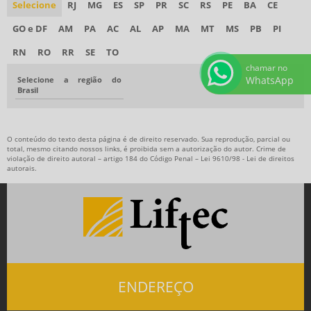
Selecione
RJ
MG
ES
SP
PR
SC
RS
PE
BA
CE
GO e DF
AM
PA
AC
AL
AP
MA
MT
MS
PB
PI
RN
RO
RR
SE
TO
chamar no
WhatsApp
Selecione a região do
Brasil
O conteúdo do texto desta página é de direito reservado. Sua reprodução, parcial ou
total, mesmo citando nossos links, é proibida sem a autorização do autor. Crime de
violação de direito autoral – artigo 184 do Código Penal –
Lei 9610/98 - Lei de direitos
autorais
.
ENDEREÇO