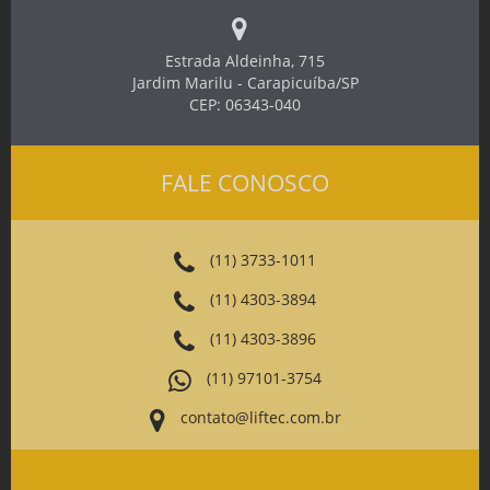
Estrada Aldeinha, 715
Jardim Marilu - Carapicuíba/SP
CEP: 06343-040
FALE CONOSCO
(11) 3733-1011
(11) 4303-3894
(11) 4303-3896
(11) 97101-3754
contato@liftec.com.br