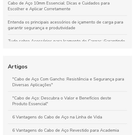
Cabo de Aço 10mm Essencial: Dicas e Cuidados para
Escolher e Aplicar Corretamente
Entenda os principais acessórios de içamento de carga para
garantir segurança e produtividade
Tudo sobre Acessórios para Içamento de Cargas: Garantindo
Segurança e Desempenho nas Operações
Preço do Cabo de Aço Galvanizado: Tudo o Que Você Precisa
Saber para Escolher Corretamente
Artigos
Preço e Qualidade do Cabo de Aço para Elevadores: Guia
"Cabo de Aço Com Gancho: Resistência e Segurança para
Completo para Escolha Inteligente
Diversas Aplicações"
Valor dos Cabos de Aço: Influência na Segurança e Eficiência
"Cabo de Aço: Descubra o Valor e Benefícios deste
na Movimentação de Cargas
Produto Essencial"
6 Vantagens do Cabo de Aço na Linha de Vida
6 Vantagens do Cabo de Aço Revestido para Academia