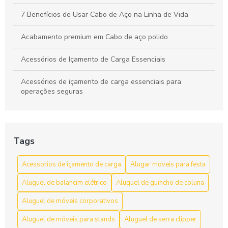
7 Benefícios de Usar Cabo de Aço na Linha de Vida
Acabamento premium em Cabo de aço polido
Acessórios de Içamento de Carga Essenciais
Acessórios de içamento de carga essenciais para
operações seguras
Acessórios de Içamento de Carga: Escolha e Segurança
para Movimentação Eficiente
Tags
Acessórios de Içamento de Carga: Guia Completo
Acessorios de içamento de carga
Alugar moveis para festa
Acessórios de Içamento de Carga: Guia Completo para
Escolher o Ideal
Aluguel de balancim elétrico
Aluguel de guincho de coluna
Acessórios de içamento de carga: segurança e resistência
Aluguel de móveis corporativos
Aluguel de móveis para stands
Aluguel de serra clipper
Acessórios de Içamento de Carga: Tudo Que Você Precisa