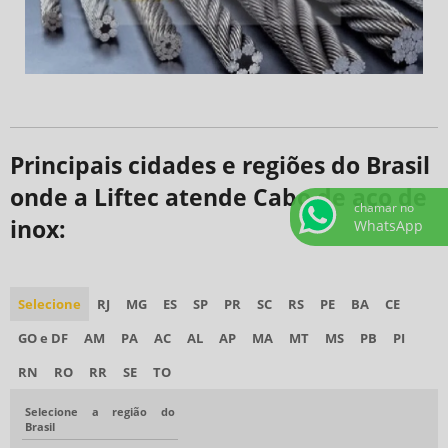
Principais cidades e regiões do Brasil
onde a Liftec atende Cabo de aço de
chamar no
inox:
WhatsApp
Selecione
RJ
MG
ES
SP
PR
SC
RS
PE
BA
CE
GO e DF
AM
PA
AC
AL
AP
MA
MT
MS
PB
PI
RN
RO
RR
SE
TO
Selecione a região do
Brasil