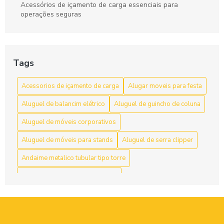
Acessórios de içamento de carga essenciais para
operações seguras
Acessórios de Içamento de Carga: Escolha e Segurança
para Movimentação Eficiente
Tags
Acessórios de Içamento de Carga: Guia Completo
Acessorios de içamento de carga
Alugar moveis para festa
Acessórios de Içamento de Carga: Guia Completo para
Escolher o Ideal
Aluguel de balancim elétrico
Aluguel de guincho de coluna
Acessórios de içamento de carga: segurança e resistência
Aluguel de móveis corporativos
Aluguel de móveis para stands
Aluguel de serra clipper
Acessórios de Içamento de Carga: Tudo Que Você Precisa
Saber
Andaime metalico tubular tipo torre
Acessórios para Içamento de Carga: Guia Essencial para
Andaime multidirecional locação
Segurança e Eficiência
Andaime tubular preço locação
Aço
Acessórios para içamento de carga: tudo que você precisa
Balancim elétrico preço
Balancim individual manual
saber para operações seguras e eficientes