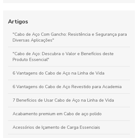
Segurança e Desempenho nas Operações
Preço do Cabo de Aço Galvanizado: Tudo o Que Você Precisa
Saber para Escolher Corretamente
Artigos
Preço e Qualidade do Cabo de Aço para Elevadores: Guia
"Cabo de Aço Com Gancho: Resistência e Segurança para
Completo para Escolha Inteligente
Diversas Aplicações"
Valor dos Cabos de Aço: Influência na Segurança e Eficiência
"Cabo de Aço: Descubra o Valor e Benefícios deste
na Movimentação de Cargas
Produto Essencial"
6 Vantagens do Cabo de Aço na Linha de Vida
6 Vantagens do Cabo de Aço Revestido para Academia
7 Benefícios de Usar Cabo de Aço na Linha de Vida
Acabamento premium em Cabo de aço polido
Acessórios de Içamento de Carga Essenciais