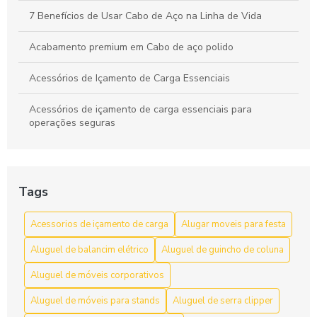
7 Benefícios de Usar Cabo de Aço na Linha de Vida
Acabamento premium em Cabo de aço polido
Acessórios de Içamento de Carga Essenciais
Acessórios de içamento de carga essenciais para
operações seguras
Acessórios de Içamento de Carga: Escolha e Segurança
para Movimentação Eficiente
Tags
Acessórios de Içamento de Carga: Guia Completo
Acessorios de içamento de carga
Alugar moveis para festa
Acessórios de Içamento de Carga: Guia Completo para
Escolher o Ideal
Aluguel de balancim elétrico
Aluguel de guincho de coluna
Acessórios de içamento de carga: segurança e resistência
Aluguel de móveis corporativos
Aluguel de móveis para stands
Aluguel de serra clipper
Acessórios de Içamento de Carga: Tudo Que Você Precisa