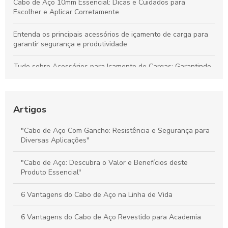
Cabo de Aço 10mm Essencial: Dicas e Cuidados para
Escolher e Aplicar Corretamente
Entenda os principais acessórios de içamento de carga para
garantir segurança e produtividade
Tudo sobre Acessórios para Içamento de Cargas: Garantindo
Segurança e Desempenho nas Operações
Preço do Cabo de Aço Galvanizado: Tudo o Que Você Precisa
Saber para Escolher Corretamente
Artigos
Preço e Qualidade do Cabo de Aço para Elevadores: Guia
"Cabo de Aço Com Gancho: Resistência e Segurança para
Completo para Escolha Inteligente
Diversas Aplicações"
Valor dos Cabos de Aço: Influência na Segurança e Eficiência
"Cabo de Aço: Descubra o Valor e Benefícios deste
na Movimentação de Cargas
Produto Essencial"
6 Vantagens do Cabo de Aço na Linha de Vida
6 Vantagens do Cabo de Aço Revestido para Academia