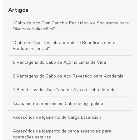
Preço do Cabo de Aço Galvanizado: Tudo o Que Você Precisa
Saber para Escolher Corretamente
Artigos
Preço e Qualidade do Cabo de Aço para Elevadores: Guia
"Cabo de Aço Com Gancho: Resistência e Segurança para
Completo para Escolha Inteligente
Diversas Aplicações"
Valor dos Cabos de Aço: Influência na Segurança e Eficiência
"Cabo de Aço: Descubra o Valor e Benefícios deste
na Movimentação de Cargas
Produto Essencial"
6 Vantagens do Cabo de Aço na Linha de Vida
6 Vantagens do Cabo de Aço Revestido para Academia
7 Benefícios de Usar Cabo de Aço na Linha de Vida
Acabamento premium em Cabo de aço polido
Acessórios de Içamento de Carga Essenciais
Acessórios de içamento de carga essenciais para
operações seguras