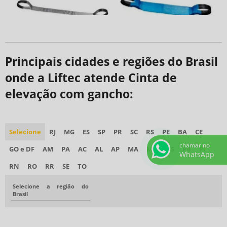
Principais cidades e regiões do Brasil
onde a Liftec atende Cinta de
elevação com gancho:
Selecione
RJ
MG
ES
SP
PR
SC
RS
PE
BA
CE
chamar no
GO e DF
AM
PA
AC
AL
AP
MA
MT
MS
PB
PI
WhatsApp
RN
RO
RR
SE
TO
Selecione a região do
Brasil