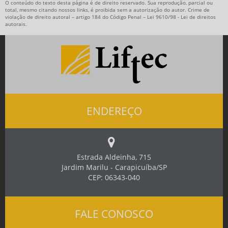
O conteúdo do texto desta página é de direito reservado. Sua reprodução, parcial ou
total, mesmo citando nossos links, é proibida sem a autorização do autor. Crime de
violação de direito autoral – artigo 184 do Código Penal –
Lei 9610/98 - Lei de direitos
autorais
.
ENDEREÇO
Estrada Aldeinha, 715
Jardim Marilu - Carapicuíba/SP
CEP: 06343-040
FALE CONOSCO