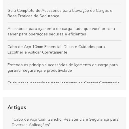
Guia Completo de Acessórios para Elevação de Cargas e
Boas Práticas de Segurança
Acessórios para içamento de carga: tudo que você precisa
saber para operações seguras e eficientes
Cabo de Aço 10mm Essencial: Dicas e Cuidados para
Escolher e Aplicar Corretamente
Entenda os principais acessórios de içamento de carga para
garantir segurança e produtividade
Tudo sobre Acessórios para Içamento de Cargas: Garantindo
Segurança e Desempenho nas Operações
Preço do Cabo de Aço Galvanizado: Tudo o Que Você Precisa
Saber para Escolher Corretamente
Artigos
Preço e Qualidade do Cabo de Aço para Elevadores: Guia
"Cabo de Aço Com Gancho: Resistência e Segurança para
Completo para Escolha Inteligente
Diversas Aplicações"