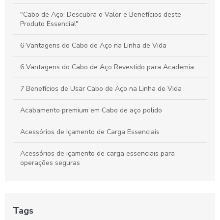
Valor dos Cabos de Aço: Influência na Segurança e Eficiência
"Cabo de Aço: Descubra o Valor e Benefícios deste
na Movimentação de Cargas
Produto Essencial"
6 Vantagens do Cabo de Aço na Linha de Vida
6 Vantagens do Cabo de Aço Revestido para Academia
7 Benefícios de Usar Cabo de Aço na Linha de Vida
Acabamento premium em Cabo de aço polido
Acessórios de Içamento de Carga Essenciais
Acessórios de içamento de carga essenciais para
operações seguras
Acessórios de Içamento de Carga: Escolha e Segurança
para Movimentação Eficiente
Tags
Acessórios de Içamento de Carga: Guia Completo