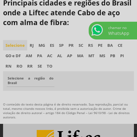
Principais cidades e regiões do Brasil
onde a Liftec atende Cabo de aço
com alma de fibra:
chamar no
WhatsApp
Selecione
RJ
MG
ES
SP
PR
SC
RS
PE
BA
CE
GO e DF
AM
PA
AC
AL
AP
MA
MT
MS
PB
PI
RN
RO
RR
SE
TO
Selecione a região do
Brasil
O conteúdo do texto desta página é de direito reservado. Sua reprodução, parcial ou
total, mesmo citando nossos links, é proibida sem a autorização do autor. Crime de
violação de direito autoral – artigo 184 do Código Penal –
Lei 9610/98 - Lei de direitos
autorais
.