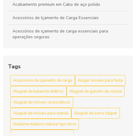
Acabamento premium em Cabo de aço polido
Acessórios de Içamento de Carga Essenciais
Acessórios de içamento de carga essenciais para
operações seguras
Acessórios de Içamento de Carga: Escolha e Segurança
para Movimentação Eficiente
Tags
Acessórios de Içamento de Carga: Guia Completo
Acessorios de içamento de carga
Alugar moveis para festa
Acessórios de Içamento de Carga: Guia Completo para
Escolher o Ideal
Aluguel de balancim elétrico
Aluguel de guincho de coluna
Acessórios de içamento de carga: segurança e resistência
Aluguel de móveis corporativos
Aluguel de móveis para stands
Aluguel de serra clipper
Acessórios de Içamento de Carga: Tudo Que Você Precisa
Saber
Andaime metalico tubular tipo torre
Acessórios para Içamento de Carga: Guia Essencial para
Andaime multidirecional locação