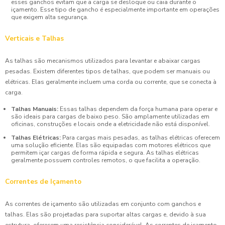
esses ganchos evitam que a carga se desloque ou caia durante o
içamento. Esse tipo de gancho é especialmente importante em operações
que exigem alta segurança.
Verticais e Talhas
As talhas são mecanismos utilizados para levantar e abaixar cargas
pesadas. Existem diferentes tipos de talhas, que podem ser manuais ou
elétricas. Elas geralmente incluem uma corda ou corrente, que se conecta à
carga.
Talhas Manuais:
Essas talhas dependem da força humana para operar e
são ideais para cargas de baixo peso. São amplamente utilizadas em
oficinas, construções e locais onde a eletricidade não está disponível.
Talhas Elétricas:
Para cargas mais pesadas, as talhas elétricas oferecem
uma solução eficiente. Elas são equipadas com motores elétricos que
permitem içar cargas de forma rápida e segura. As talhas elétricas
geralmente possuem controles remotos, o que facilita a operação.
Correntes de Içamento
As correntes de içamento são utilizadas em conjunto com ganchos e
talhas. Elas são projetadas para suportar altas cargas e, devido à sua
estrutura, oferecem uma resistência considerável. As correntes de içamento