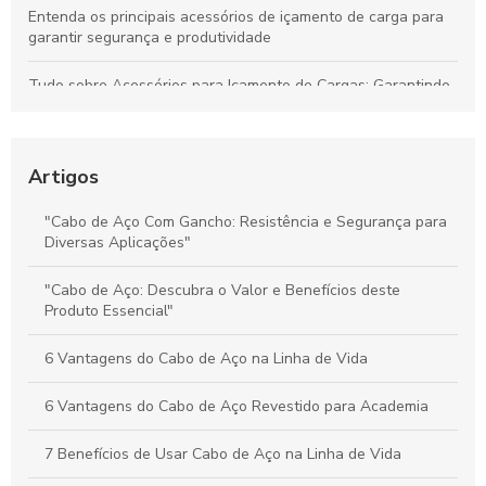
Entenda os principais acessórios de içamento de carga para
garantir segurança e produtividade
Tudo sobre Acessórios para Içamento de Cargas: Garantindo
Segurança e Desempenho nas Operações
Preço do Cabo de Aço Galvanizado: Tudo o Que Você Precisa
Saber para Escolher Corretamente
Artigos
Preço e Qualidade do Cabo de Aço para Elevadores: Guia
"Cabo de Aço Com Gancho: Resistência e Segurança para
Completo para Escolha Inteligente
Diversas Aplicações"
Valor dos Cabos de Aço: Influência na Segurança e Eficiência
"Cabo de Aço: Descubra o Valor e Benefícios deste
na Movimentação de Cargas
Produto Essencial"
6 Vantagens do Cabo de Aço na Linha de Vida
6 Vantagens do Cabo de Aço Revestido para Academia
7 Benefícios de Usar Cabo de Aço na Linha de Vida