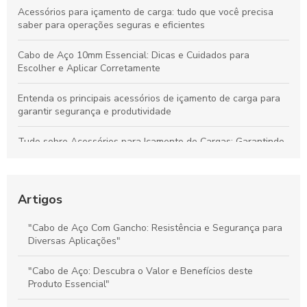
Acessórios para içamento de carga: tudo que você precisa
saber para operações seguras e eficientes
Cabo de Aço 10mm Essencial: Dicas e Cuidados para
Escolher e Aplicar Corretamente
Entenda os principais acessórios de içamento de carga para
garantir segurança e produtividade
Tudo sobre Acessórios para Içamento de Cargas: Garantindo
Segurança e Desempenho nas Operações
Preço do Cabo de Aço Galvanizado: Tudo o Que Você Precisa
Saber para Escolher Corretamente
Artigos
Preço e Qualidade do Cabo de Aço para Elevadores: Guia
"Cabo de Aço Com Gancho: Resistência e Segurança para
Completo para Escolha Inteligente
Diversas Aplicações"
Valor dos Cabos de Aço: Influência na Segurança e Eficiência
"Cabo de Aço: Descubra o Valor e Benefícios deste
na Movimentação de Cargas
Produto Essencial"