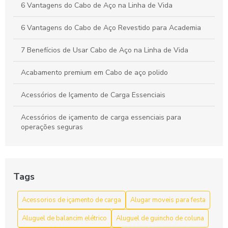
6 Vantagens do Cabo de Aço na Linha de Vida
6 Vantagens do Cabo de Aço Revestido para Academia
7 Benefícios de Usar Cabo de Aço na Linha de Vida
Acabamento premium em Cabo de aço polido
Acessórios de Içamento de Carga Essenciais
Acessórios de içamento de carga essenciais para
operações seguras
Acessórios de Içamento de Carga: Escolha e Segurança
para Movimentação Eficiente
Tags
Acessórios de Içamento de Carga: Guia Completo
Acessorios de içamento de carga
Alugar moveis para festa
Acessórios de Içamento de Carga: Guia Completo para
Escolher o Ideal
Aluguel de balancim elétrico
Aluguel de guincho de coluna