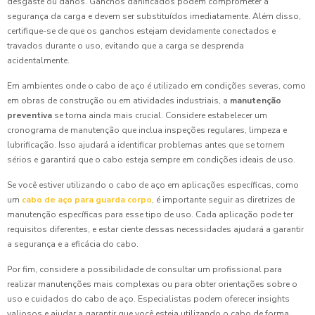
desgaste ou danos. Ganchos danificados podem comprometer a
segurança da carga e devem ser substituídos imediatamente. Além disso,
certifique-se de que os ganchos estejam devidamente conectados e
travados durante o uso, evitando que a carga se desprenda
acidentalmente.
Em ambientes onde o cabo de aço é utilizado em condições severas, como
em obras de construção ou em atividades industriais, a
manutenção
preventiva
se torna ainda mais crucial. Considere estabelecer um
cronograma de manutenção que inclua inspeções regulares, limpeza e
lubrificação. Isso ajudará a identificar problemas antes que se tornem
sérios e garantirá que o cabo esteja sempre em condições ideais de uso.
Se você estiver utilizando o cabo de aço em aplicações específicas, como
um
cabo de aço para guarda corpo
, é importante seguir as diretrizes de
manutenção específicas para esse tipo de uso. Cada aplicação pode ter
requisitos diferentes, e estar ciente dessas necessidades ajudará a garantir
a segurança e a eficácia do cabo.
Por fim, considere a possibilidade de consultar um profissional para
realizar manutenções mais complexas ou para obter orientações sobre o
uso e cuidados do cabo de aço. Especialistas podem oferecer insights
valiosos e ajudar a garantir que você esteja utilizando o cabo de forma