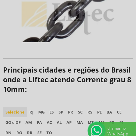
Principais cidades e regiões do Brasil
onde a Liftec atende Corrente grau 8
10mm:
Selecione
RJ
MG
ES
SP
PR
SC
RS
PE
BA
CE
GO e DF
AM
PA
AC
AL
AP
MA
MT
MS
PB
PI
chamar no
RN
RO
RR
SE
TO
WhatsApp