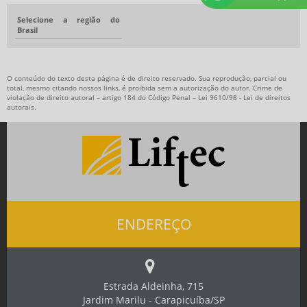
Selecione a região do
Brasil
O conteúdo do texto desta página é de direito reservado. Sua reprodução, parcial ou
total, mesmo citando nossos links, é proibida sem a autorização do autor. Crime de
violação de direito autoral – artigo 184 do Código Penal –
Lei 9610/98 - Lei de direitos
autorais
.
ENDEREÇO
Estrada Aldeinha, 715
Jardim Marilu - Carapicuíba/SP