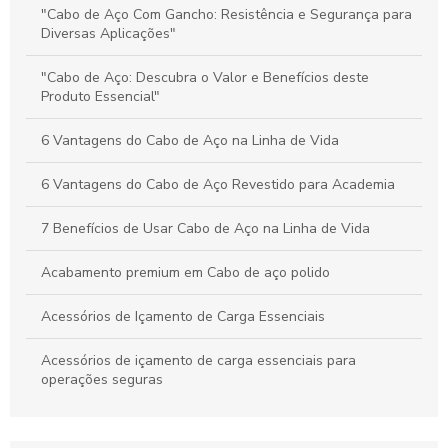
Preço e Qualidade do Cabo de Aço para Elevadores: Guia
"Cabo de Aço Com Gancho: Resistência e Segurança para
Completo para Escolha Inteligente
Diversas Aplicações"
Valor dos Cabos de Aço: Influência na Segurança e Eficiência
"Cabo de Aço: Descubra o Valor e Benefícios deste
na Movimentação de Cargas
Produto Essencial"
6 Vantagens do Cabo de Aço na Linha de Vida
6 Vantagens do Cabo de Aço Revestido para Academia
7 Benefícios de Usar Cabo de Aço na Linha de Vida
Acabamento premium em Cabo de aço polido
Acessórios de Içamento de Carga Essenciais
Acessórios de içamento de carga essenciais para
operações seguras
Acessórios de Içamento de Carga: Escolha e Segurança
para Movimentação Eficiente