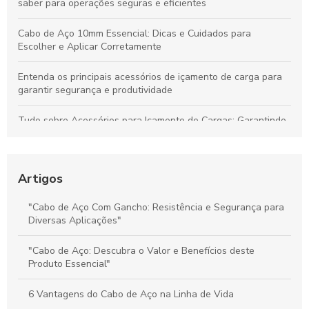
saber para operações seguras e eficientes
Cabo de Aço 10mm Essencial: Dicas e Cuidados para
Escolher e Aplicar Corretamente
Entenda os principais acessórios de içamento de carga para
garantir segurança e produtividade
Tudo sobre Acessórios para Içamento de Cargas: Garantindo
Segurança e Desempenho nas Operações
Preço do Cabo de Aço Galvanizado: Tudo o Que Você Precisa
Saber para Escolher Corretamente
Artigos
Preço e Qualidade do Cabo de Aço para Elevadores: Guia
"Cabo de Aço Com Gancho: Resistência e Segurança para
Completo para Escolha Inteligente
Diversas Aplicações"
Valor dos Cabos de Aço: Influência na Segurança e Eficiência
"Cabo de Aço: Descubra o Valor e Benefícios deste
na Movimentação de Cargas
Produto Essencial"
6 Vantagens do Cabo de Aço na Linha de Vida