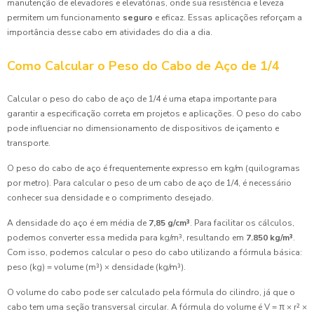
manutenção de elevadores e elevatórias, onde sua resistência e leveza
permitem um funcionamento
seguro
e eficaz. Essas aplicações reforçam a
importância desse cabo em atividades do dia a dia.
Como Calcular o Peso do Cabo de Aço de 1/4
Calcular o peso do cabo de aço de 1/4 é uma etapa importante para
garantir a especificação correta em projetos e aplicações. O peso do cabo
pode influenciar no dimensionamento de dispositivos de içamento e
transporte.
O peso do cabo de aço é frequentemente expresso em kg/m (quilogramas
por metro). Para calcular o peso de um cabo de aço de 1/4, é necessário
conhecer sua densidade e o comprimento desejado.
A densidade do aço é em média de
7,85 g/cm³
. Para facilitar os cálculos,
podemos converter essa medida para kg/m³, resultando em
7.850 kg/m³
.
Com isso, podemos calcular o peso do cabo utilizando a fórmula básica:
peso (kg) = volume (m³) × densidade (kg/m³).
O volume do cabo pode ser calculado pela fórmula do cilindro, já que o
cabo tem uma seção transversal circular. A fórmula do volume é V = π × r² ×