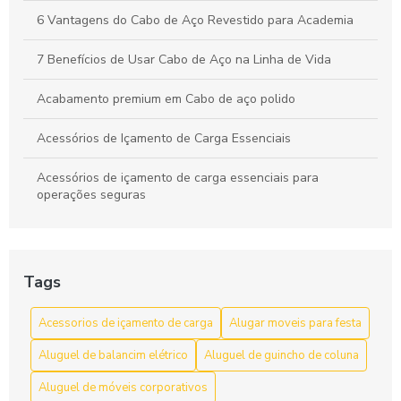
6 Vantagens do Cabo de Aço Revestido para Academia
7 Benefícios de Usar Cabo de Aço na Linha de Vida
Acabamento premium em Cabo de aço polido
Acessórios de Içamento de Carga Essenciais
Acessórios de içamento de carga essenciais para
operações seguras
Acessórios de Içamento de Carga: Escolha e Segurança
para Movimentação Eficiente
Tags
Acessórios de Içamento de Carga: Guia Completo
Acessorios de içamento de carga
Alugar moveis para festa
Acessórios de Içamento de Carga: Guia Completo para
Escolher o Ideal
Aluguel de balancim elétrico
Aluguel de guincho de coluna
Acessórios de içamento de carga: segurança e resistência
Aluguel de móveis corporativos