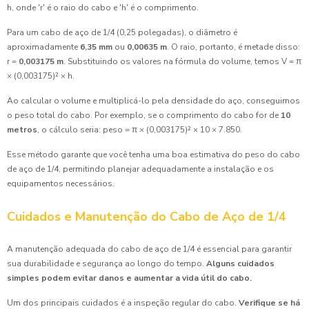
h, onde 'r' é o raio do cabo e 'h' é o comprimento.
Para um cabo de aço de 1/4 (0,25 polegadas), o diâmetro é
aproximadamente
6,35 mm
ou
0,00635 m
. O raio, portanto, é metade disso:
r =
0,003175 m
. Substituindo os valores na fórmula do volume, temos V = π
× (0,003175)² × h.
Ao calcular o volume e multiplicá-lo pela densidade do aço, conseguimos
o peso total do cabo. Por exemplo, se o comprimento do cabo for de
10
metros
, o cálculo seria: peso = π × (0,003175)² × 10 × 7.850.
Esse método garante que você tenha uma boa estimativa do peso do cabo
de aço de 1/4, permitindo planejar adequadamente a instalação e os
equipamentos necessários.
Cuidados e Manutenção do Cabo de Aço de 1/4
A manutenção adequada do cabo de aço de 1/4 é essencial para garantir
sua durabilidade e segurança ao longo do tempo.
Alguns cuidados
simples podem evitar danos e aumentar a vida útil do cabo.
Um dos principais cuidados é a inspeção regular do cabo.
Verifique se há