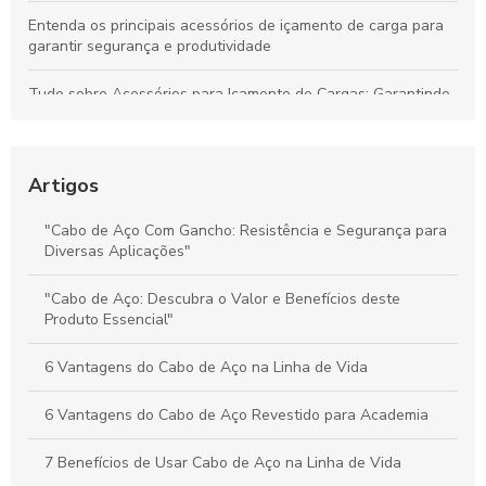
Entenda os principais acessórios de içamento de carga para
garantir segurança e produtividade
Tudo sobre Acessórios para Içamento de Cargas: Garantindo
Segurança e Desempenho nas Operações
Preço do Cabo de Aço Galvanizado: Tudo o Que Você Precisa
Saber para Escolher Corretamente
Artigos
Preço e Qualidade do Cabo de Aço para Elevadores: Guia
"Cabo de Aço Com Gancho: Resistência e Segurança para
Completo para Escolha Inteligente
Diversas Aplicações"
Valor dos Cabos de Aço: Influência na Segurança e Eficiência
"Cabo de Aço: Descubra o Valor e Benefícios deste
na Movimentação de Cargas
Produto Essencial"
6 Vantagens do Cabo de Aço na Linha de Vida
6 Vantagens do Cabo de Aço Revestido para Academia
7 Benefícios de Usar Cabo de Aço na Linha de Vida