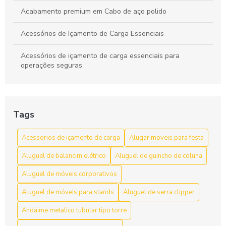
Acabamento premium em Cabo de aço polido
Acessórios de Içamento de Carga Essenciais
Acessórios de içamento de carga essenciais para
operações seguras
Acessórios de Içamento de Carga: Escolha e Segurança
para Movimentação Eficiente
Tags
Acessórios de Içamento de Carga: Guia Completo
Acessorios de içamento de carga
Alugar moveis para festa
Acessórios de Içamento de Carga: Guia Completo para
Escolher o Ideal
Aluguel de balancim elétrico
Aluguel de guincho de coluna
Acessórios de içamento de carga: segurança e resistência
Aluguel de móveis corporativos
Aluguel de móveis para stands
Aluguel de serra clipper
Acessórios de Içamento de Carga: Tudo Que Você Precisa
Saber
Andaime metalico tubular tipo torre