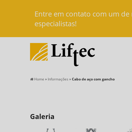
Entre em contato com um de
especialistas!
Home
»
Informações
»
Cabo de aço com gancho
Galeria