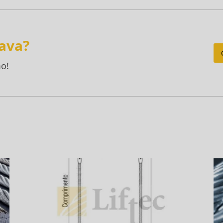
ava?
o!