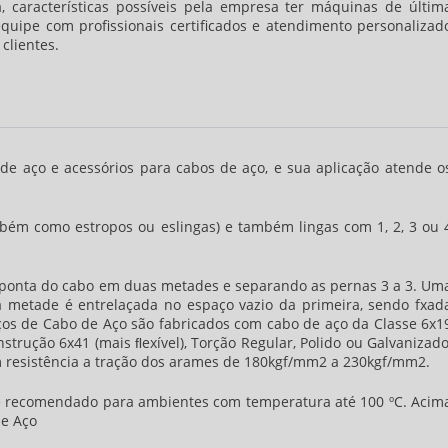
, características possíveis pela empresa ter máquinas de últim
uipe com profissionais certificados e atendimento personalizad
clientes.
e aço e acessórios para cabos de aço, e sua aplicação atende o
bém como estropos ou eslingas) e também lingas com 1, 2, 3 ou 
 a ponta do cabo em duas metades e separando as pernas 3 a 3. Um
 metade é entrelaçada no espaço vazio da primeira, sendo fxad
aços de Cabo de Aço são fabricados com cabo de aço da Classe 6x1
strução 6x41 (mais ﬂexível), Torção Regular, Polido ou Galvanizado
m resistência a tração dos arames de 180kgf/mm2 a 230kgf/mm2.
é recomendado para ambientes com temperatura até 100 ºC. Acim
de Aço