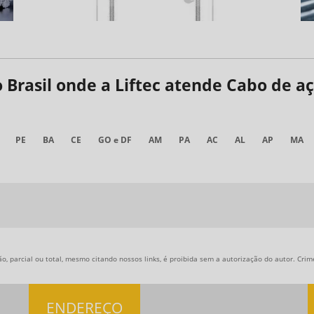
do Brasil onde a Liftec atende Cabo de 
PE
BA
CE
GO e DF
AM
PA
AC
AL
AP
MA
, parcial ou total, mesmo citando nossos links, é proibida sem a autorização do autor. Crime
ENDEREÇO