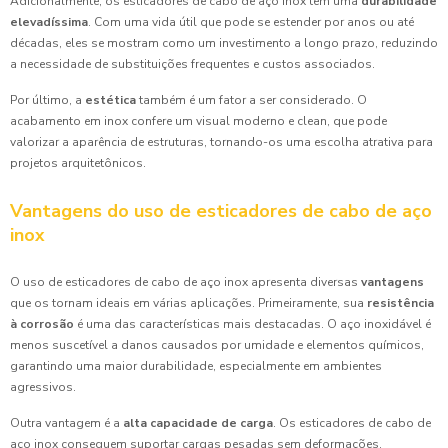
Adicionalmente, os esticadores de cabo de aço inox têm uma
durabilidade
elevadíssima
. Com uma vida útil que pode se estender por anos ou até
décadas, eles se mostram como um investimento a longo prazo, reduzindo
a necessidade de substituições frequentes e custos associados.
Por último, a
estética
também é um fator a ser considerado. O
acabamento em inox confere um visual moderno e clean, que pode
valorizar a aparência de estruturas, tornando-os uma escolha atrativa para
projetos arquitetônicos.
Vantagens do uso de esticadores de cabo de aço
inox
O uso de esticadores de cabo de aço inox apresenta diversas
vantagens
que os tornam ideais em várias aplicações. Primeiramente, sua
resistência
à corrosão
é uma das características mais destacadas. O aço inoxidável é
menos suscetível a danos causados por umidade e elementos químicos,
garantindo uma maior durabilidade, especialmente em ambientes
agressivos.
Outra vantagem é a
alta capacidade de carga
. Os esticadores de cabo de
aço inox conseguem suportar cargas pesadas sem deformações,