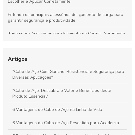
Escolher e Aplicar Corretamente
Entenda os principais acessórios de içamento de carga para
garantir segurança e produtividade
Tudo sobre Acessórios para Içamento de Cargas: Garantindo
Segurança e Desempenho nas Operações
Preço do Cabo de Aço Galvanizado: Tudo o Que Você Precisa
Saber para Escolher Corretamente
Artigos
Preço e Qualidade do Cabo de Aço para Elevadores: Guia
"Cabo de Aço Com Gancho: Resistência e Segurança para
Completo para Escolha Inteligente
Diversas Aplicações"
Valor dos Cabos de Aço: Influência na Segurança e Eficiência
"Cabo de Aço: Descubra o Valor e Benefícios deste
na Movimentação de Cargas
Produto Essencial"
6 Vantagens do Cabo de Aço na Linha de Vida
6 Vantagens do Cabo de Aço Revestido para Academia