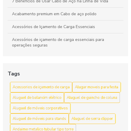
7 Benefícios de Usar Cabo de Aço na Linha de Vida
Acabamento premium em Cabo de aço polido
Acessórios de Içamento de Carga Essenciais
Acessórios de içamento de carga essenciais para
operações seguras
Acessórios de Içamento de Carga: Escolha e Segurança
para Movimentação Eficiente
Tags
Acessórios de Içamento de Carga: Guia Completo
Acessorios de içamento de carga
Alugar moveis para festa
Acessórios de Içamento de Carga: Guia Completo para
Escolher o Ideal
Aluguel de balancim elétrico
Aluguel de guincho de coluna
Acessórios de içamento de carga: segurança e resistência
Aluguel de móveis corporativos
Aluguel de móveis para stands
Aluguel de serra clipper
Acessórios de Içamento de Carga: Tudo Que Você Precisa
Saber
Andaime metalico tubular tipo torre