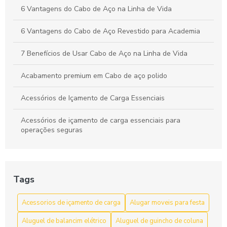
6 Vantagens do Cabo de Aço na Linha de Vida
6 Vantagens do Cabo de Aço Revestido para Academia
7 Benefícios de Usar Cabo de Aço na Linha de Vida
Acabamento premium em Cabo de aço polido
Acessórios de Içamento de Carga Essenciais
Acessórios de içamento de carga essenciais para
operações seguras
Acessórios de Içamento de Carga: Escolha e Segurança
para Movimentação Eficiente
Tags
Acessórios de Içamento de Carga: Guia Completo
Acessorios de içamento de carga
Alugar moveis para festa
Acessórios de Içamento de Carga: Guia Completo para
Escolher o Ideal
Aluguel de balancim elétrico
Aluguel de guincho de coluna