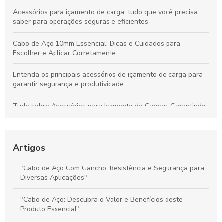
Acessórios para içamento de carga: tudo que você precisa
saber para operações seguras e eficientes
Cabo de Aço 10mm Essencial: Dicas e Cuidados para
Escolher e Aplicar Corretamente
Entenda os principais acessórios de içamento de carga para
garantir segurança e produtividade
Tudo sobre Acessórios para Içamento de Cargas: Garantindo
Segurança e Desempenho nas Operações
Preço do Cabo de Aço Galvanizado: Tudo o Que Você Precisa
Saber para Escolher Corretamente
Artigos
Preço e Qualidade do Cabo de Aço para Elevadores: Guia
"Cabo de Aço Com Gancho: Resistência e Segurança para
Completo para Escolha Inteligente
Diversas Aplicações"
Valor dos Cabos de Aço: Influência na Segurança e Eficiência
"Cabo de Aço: Descubra o Valor e Benefícios deste
na Movimentação de Cargas
Produto Essencial"