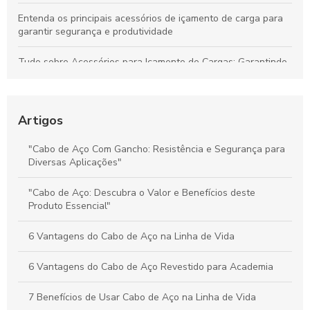
Entenda os principais acessórios de içamento de carga para
garantir segurança e produtividade
Tudo sobre Acessórios para Içamento de Cargas: Garantindo
Segurança e Desempenho nas Operações
Preço do Cabo de Aço Galvanizado: Tudo o Que Você Precisa
Saber para Escolher Corretamente
Artigos
Preço e Qualidade do Cabo de Aço para Elevadores: Guia
"Cabo de Aço Com Gancho: Resistência e Segurança para
Completo para Escolha Inteligente
Diversas Aplicações"
Valor dos Cabos de Aço: Influência na Segurança e Eficiência
"Cabo de Aço: Descubra o Valor e Benefícios deste
na Movimentação de Cargas
Produto Essencial"
6 Vantagens do Cabo de Aço na Linha de Vida
6 Vantagens do Cabo de Aço Revestido para Academia
7 Benefícios de Usar Cabo de Aço na Linha de Vida