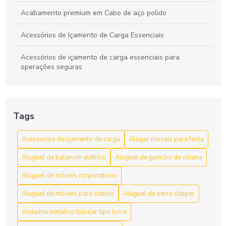
Acabamento premium em Cabo de aço polido
Acessórios de Içamento de Carga Essenciais
Acessórios de içamento de carga essenciais para
operações seguras
Acessórios de Içamento de Carga: Escolha e Segurança
para Movimentação Eficiente
Tags
Acessórios de Içamento de Carga: Guia Completo
Acessorios de içamento de carga
Alugar moveis para festa
Acessórios de Içamento de Carga: Guia Completo para
Escolher o Ideal
Aluguel de balancim elétrico
Aluguel de guincho de coluna
Acessórios de içamento de carga: segurança e resistência
Aluguel de móveis corporativos
Aluguel de móveis para stands
Aluguel de serra clipper
Acessórios de Içamento de Carga: Tudo Que Você Precisa
Saber
Andaime metalico tubular tipo torre