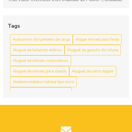
Tudo sobre Acessórios para Içamento de Cargas: Garantindo
Segurança e Desempenho nas Operações
Preço do Cabo de Aço Galvanizado: Tudo o Que Você Precisa
Saber para Escolher Corretamente
Tags
Preço e Qualidade do Cabo de Aço para Elevadores: Guia
Acessorios de içamento de carga
Alugar moveis para festa
Completo para Escolha Inteligente
Aluguel de balancim elétrico
Aluguel de guincho de coluna
Valor dos Cabos de Aço: Influência na Segurança e Eficiência
Aluguel de móveis corporativos
na Movimentação de Cargas
Aluguel de móveis para stands
Aluguel de serra clipper
Andaime metalico tubular tipo torre
Andaime multidirecional locação
Andaime tubular preço locação
Aço
Balancim elétrico preço
Balancim individual manual
Cabo
Cabo de aço 1 4 preço
Cabo de aço 10mm