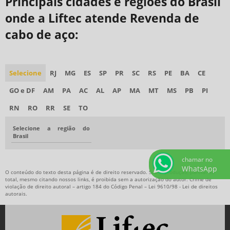
Principais cidades e regiões do Brasil
onde a Liftec atende Revenda de
cabo de aço:
Selecione
RJ
MG
ES
SP
PR
SC
RS
PE
BA
CE
GO e DF
AM
PA
AC
AL
AP
MA
MT
MS
PB
PI
RN
RO
RR
SE
TO
Selecione a região do
Brasil
chamar no
WhatsApp
O conteúdo do texto desta página é de direito reservado. Sua reprodução, parcial ou
total, mesmo citando nossos links, é proibida sem a autorização do autor. Crime de
violação de direito autoral – artigo 184 do Código Penal –
Lei 9610/98 - Lei de direitos
autorais
.