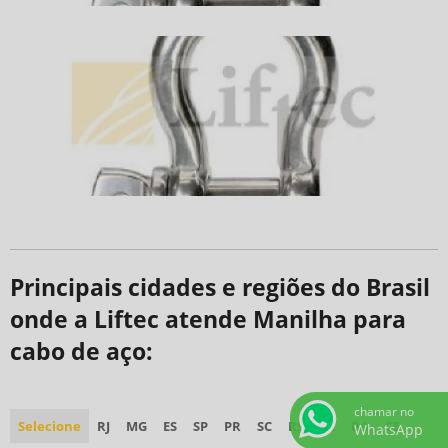
Principais cidades e regiões do Brasil
onde a Liftec atende Manilha para
cabo de aço:
chamar no
Selecione
RJ
MG
ES
SP
PR
SC
RS
PE
BA
CE
WhatsApp