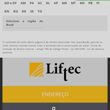
GO e DF
AM
PA
AC
AL
AP
MA
MT
MS
PB
PI
RN
RO
RR
SE
TO
Selecione a região do
Brasil
O conteúdo do texto desta página é de direito reservado. Sua reprodução, parcial ou
total, mesmo citando nossos links, é proibida sem a autorização do autor. Crime de
violação de direito autoral – artigo 184 do Código Penal –
Lei 9610/98 - Lei de direitos
autorais
.
ENDEREÇO