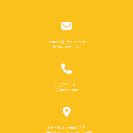
contato@liftec.com.br
Envie um E-mail
(11) 3733-1011
Clique e ligue
Estrada Aldeinha, 715
Jardim Marilu - Carapicuíba/SP