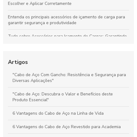
Escolher e Aplicar Corretamente
Entenda os principais acessórios de içamento de carga para
garantir segurança e produtividade
Tudo sobre Acessórios para Içamento de Cargas: Garantindo
Segurança e Desempenho nas Operações
Preço do Cabo de Aço Galvanizado: Tudo o Que Você Precisa
Saber para Escolher Corretamente
Artigos
Preço e Qualidade do Cabo de Aço para Elevadores: Guia
"Cabo de Aço Com Gancho: Resistência e Segurança para
Completo para Escolha Inteligente
Diversas Aplicações"
Valor dos Cabos de Aço: Influência na Segurança e Eficiência
"Cabo de Aço: Descubra o Valor e Benefícios deste
na Movimentação de Cargas
Produto Essencial"
6 Vantagens do Cabo de Aço na Linha de Vida
6 Vantagens do Cabo de Aço Revestido para Academia