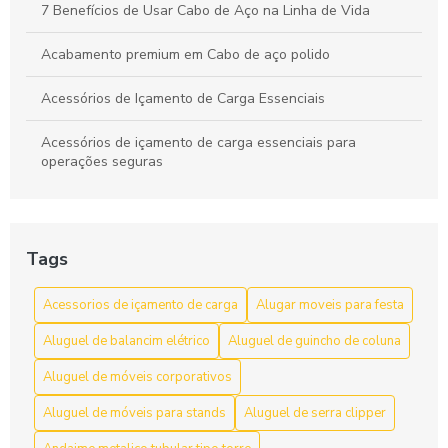
7 Benefícios de Usar Cabo de Aço na Linha de Vida
Acabamento premium em Cabo de aço polido
Acessórios de Içamento de Carga Essenciais
Acessórios de içamento de carga essenciais para
operações seguras
Acessórios de Içamento de Carga: Escolha e Segurança
para Movimentação Eficiente
Tags
Acessórios de Içamento de Carga: Guia Completo
Acessorios de içamento de carga
Alugar moveis para festa
Acessórios de Içamento de Carga: Guia Completo para
Escolher o Ideal
Aluguel de balancim elétrico
Aluguel de guincho de coluna
Acessórios de içamento de carga: segurança e resistência
Aluguel de móveis corporativos
Aluguel de móveis para stands
Aluguel de serra clipper
Acessórios de Içamento de Carga: Tudo Que Você Precisa
Saber