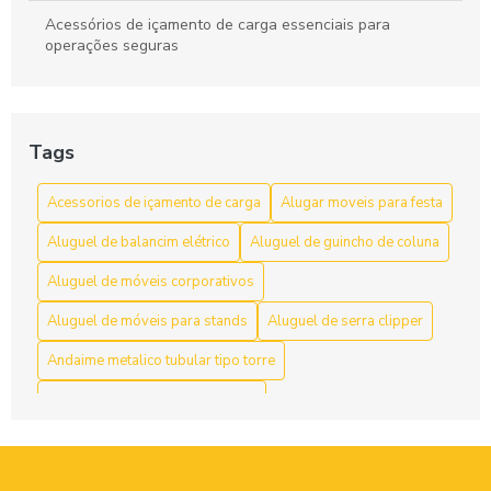
Acessórios de içamento de carga essenciais para
operações seguras
Acessórios de Içamento de Carga: Escolha e Segurança
para Movimentação Eficiente
Tags
Acessórios de Içamento de Carga: Guia Completo
Acessorios de içamento de carga
Alugar moveis para festa
Acessórios de Içamento de Carga: Guia Completo para
Escolher o Ideal
Aluguel de balancim elétrico
Aluguel de guincho de coluna
Acessórios de içamento de carga: segurança e resistência
Aluguel de móveis corporativos
Aluguel de móveis para stands
Aluguel de serra clipper
Acessórios de Içamento de Carga: Tudo Que Você Precisa
Saber
Andaime metalico tubular tipo torre
Acessórios para Içamento de Carga: Guia Essencial para
Andaime multidirecional locação
Segurança e Eficiência
Andaime tubular preço locação
Aço
Acessórios para içamento de carga: tudo que você precisa
Balancim elétrico preço
Balancim individual manual
saber para operações seguras e eficientes