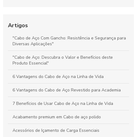
Segurança e Desempenho nas Operações
Preço do Cabo de Aço Galvanizado: Tudo o Que Você Precisa
Saber para Escolher Corretamente
Artigos
Preço e Qualidade do Cabo de Aço para Elevadores: Guia
"Cabo de Aço Com Gancho: Resistência e Segurança para
Completo para Escolha Inteligente
Diversas Aplicações"
Valor dos Cabos de Aço: Influência na Segurança e Eficiência
"Cabo de Aço: Descubra o Valor e Benefícios deste
na Movimentação de Cargas
Produto Essencial"
6 Vantagens do Cabo de Aço na Linha de Vida
6 Vantagens do Cabo de Aço Revestido para Academia
7 Benefícios de Usar Cabo de Aço na Linha de Vida
Acabamento premium em Cabo de aço polido
Acessórios de Içamento de Carga Essenciais