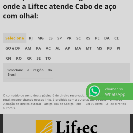
onde a Liftec atende Cabo de aço
com olhal:
Selecione
RJ
MG
ES
SP
PR
SC
RS
PE
BA
CE
GO e DF
AM
PA
AC
AL
AP
MA
MT
MS
PB
PI
RN
RO
RR
SE
TO
Selecione a região do
Brasil
chamar no
WhatsApp
O conteúdo do texto desta página é de direito reservado. Sua reprodução, parcial ou
total, mesmo citando nossos links, é proibida sem a autorização do autor. Crime de
violação de direito autoral – artigo 184 do Código Penal –
Lei 9610/98 - Lei de direitos
autorais
.